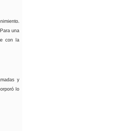
nimiento.
 Para una
te con la
lamadas y
orporó lo