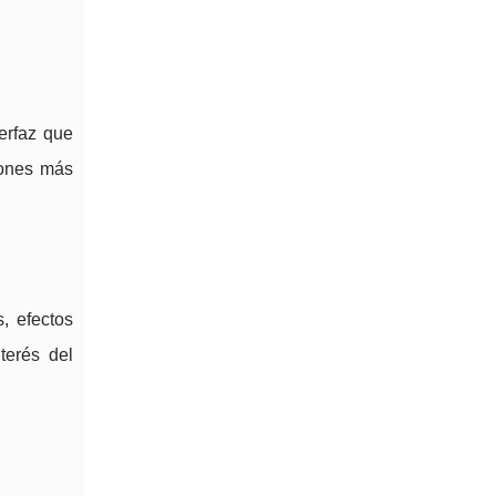
erfaz que
iones más
, efectos
terés del