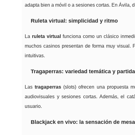
adapta bien a móvil o a sesiones cortas. En Ávila,
Ruleta virtual: simplicidad y ritmo
La
ruleta virtual
funciona como un clásico inmedia
muchos casinos presentan de forma muy visual. P
intuitivas.
Tragaperras: variedad temática y partid
Las
tragaperras
(slots) ofrecen una propuesta mu
audiovisuales y sesiones cortas. Además, el cat
usuario.
Blackjack en vivo: la sensación de mesa