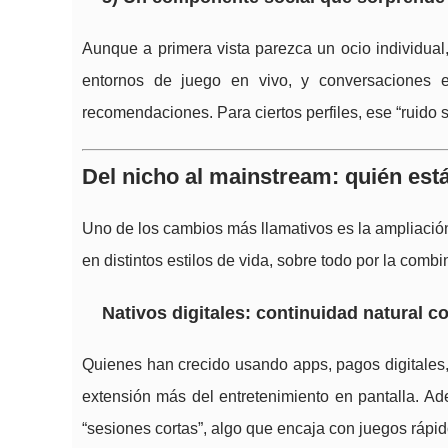
Aunque a primera vista parezca un ocio individual
entornos de juego en vivo, y conversaciones
recomendaciones. Para ciertos perfiles, ese “ruido s
Del nicho al mainstream: quién est
Uno de los cambios más llamativos es la ampliación 
en distintos estilos de vida, sobre todo por la comb
Nativos digitales: continuidad natural co
Quienes han crecido usando apps, pagos digitales,
extensión más del entretenimiento en pantalla. Ad
“sesiones cortas”, algo que encaja con juegos rápid