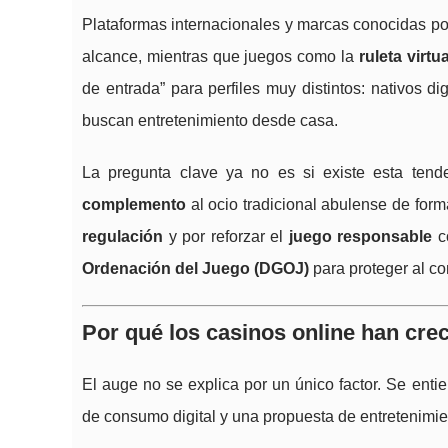
Plataformas internacionales y marcas conocidas por
alcance, mientras que juegos como la
ruleta virtua
de entrada” para perfiles muy distintos: nativos 
buscan entretenimiento desde casa.
La pregunta clave ya no es si existe esta ten
complemento
al ocio tradicional abulense de for
regulación
y por reforzar el
juego responsable
co
Ordenación del Juego (DGOJ)
para proteger al c
Por qué los casinos online han crec
El auge no se explica por un único factor. Se enti
de consumo digital y una propuesta de entretenimi