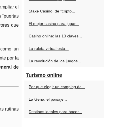
ampliar el
Stake Casino: de “cripto...
 “puertas
El mejor casino para jugar...
yores que
Casino online: las 10 claves...
La ruleta virtual está...
e como un
nte por la
La revolución de los juegos...
eneral de
Turismo online
Por que elegir un camping de...
La Geria: el paisaje...
as rutinas
Destinos ideales para hacer...