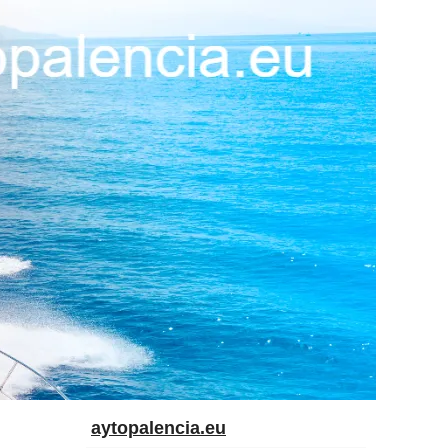
aytopalencia.eu